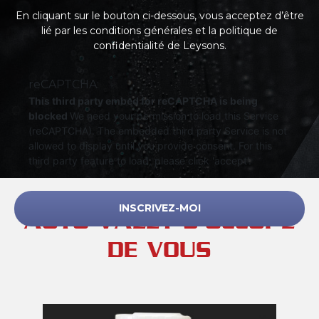
En cliquant sur le bouton ci-dessous, vous acceptez d’être
lié par les conditions générales et la politique de
confidentialité de Leysons.
reCAPTCHA:
This third party embed for reCAPTCHA is being
blocked
We need your permission to load this Service
(reCAPTCHA). The embedded third party Service is not
allowed to display until you provide consent. For this
third party feature to load, please click 'accept'.
AUTO VALET S’OCCUPE
DE VOUS