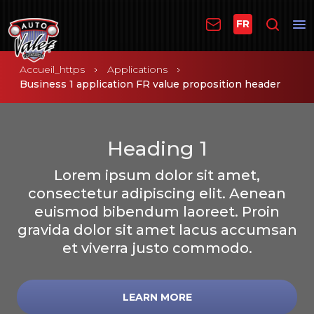
FR
Accueil_https
Applications
Business 1 application FR value proposition header
Heading 1
Lorem ipsum dolor sit amet,
consectetur adipiscing elit. Aenean
euismod bibendum laoreet. Proin
gravida dolor sit amet lacus accumsan
et viverra justo commodo.
LEARN MORE