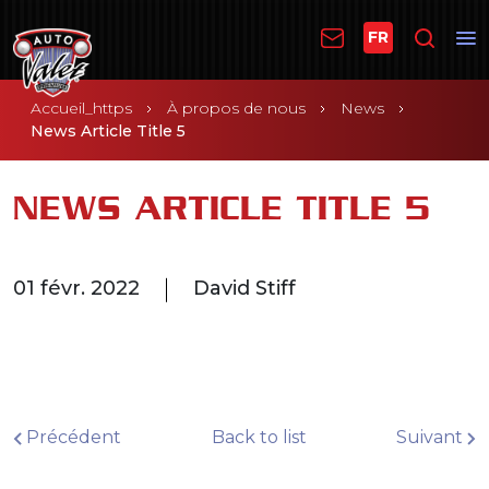
FR
Accueil_https
À propos de nous
News
News Article Title 5
NEWS ARTICLE TITLE 5
01 févr. 2022
David Stiff
Précédent
Back to list
Suivant