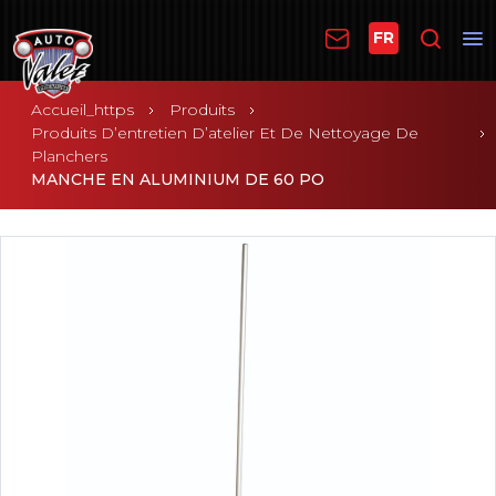
FR
Accueil_https
Produits
Produits D’entretien D’atelier Et De Nettoyage De
Planchers
MANCHE EN ALUMINIUM DE 60 PO