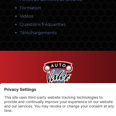
Formation
Vidéos
Questions fréquentes
Téléchargements
© Copyright 2026 Leysons Ltd.
1366 Sandhill Drive, Ancaster, ON L9G 4V5
Conditions d’utilisation
|
Politique de confidentialité
|
Politique en matière de cookies