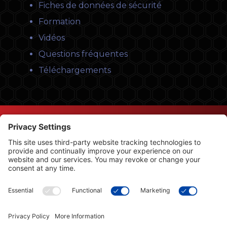
Fiches de données de sécurité
Formation
Vidéos
Questions fréquentes
Téléchargements
© Copyright 2026 Leysons Ltd.
1366 Sandhill Drive, Ancaster, ON L9G 4V5
Conditions d’utilisation
|
Politique de confidentialité
|