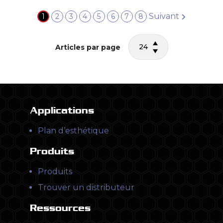
Suivant
1
2
3
4
5
6
7
8
24
Articles par page
Applications
Plan d’esthétique
Produits
Produits
Trouver un distributeur
Ressources